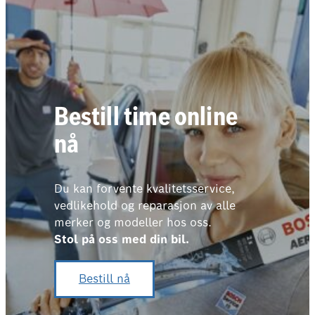
Bestill time online
nå
Du kan forvente kvalitetsservice,
vedlikehold og reparasjon av alle
merker og modeller hos oss.
Stol på oss med din bil.
Bestill nå