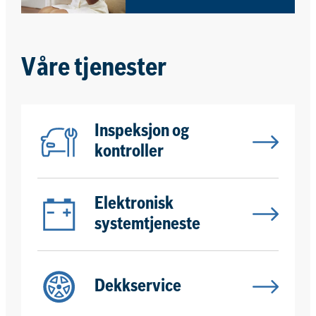
åpningstiden. Hos oss kan du
enkelt og raskt bestille ditt
neste verkstedsbesøk online,
når det passer deg. Du får
umiddelbar prisinformasjon.
Våre tjenester
Inspeksjon og
kontroller
Elektronisk
systemtjeneste
Dekkservice