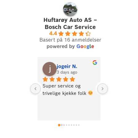
Huftarøy Auto AS –
Bosch Car Service
4.4
Basert på 16 anmeldelser
powered by
G
o
o
g
l
e
jogeir N.
Oyvin
3 days ago
2 years
Super service og 
Fagfolk som 
trivelige kjekke folk 
gjør