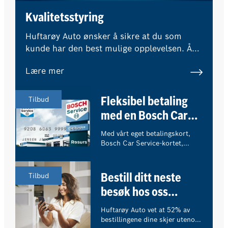
Kvalitetsstyring
Huftarøy Auto ønsker å sikre at du som
kunde har den best mulige opplevelsen. Å
være en del av Bosch Car Service-
Lære mer
nettverket betyr at eksterne eksperter
regelmessig overvåker våre
kvalitetsstandarder og prosedyrer.
Tilbud
Fleksibel betaling
med en Bosch Car
Service-konto
Med vårt eget betalingskort,
Bosch Car Service-kortet,
bestemmer du selv hvordan du
ønsker å betale for ditt
verkstedsbesøk.
Tilbud
Bestill ditt neste
besøk hos oss
online!
Huftarøy Auto vet at 52% av
bestillingene dine skjer utenom