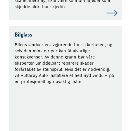
skadeutbedring, skal være som om at «det som
skjedde aldri har skjedd».
Bilglass
Bilens vinduer er avgjørende for sikkerheten, og
selv den minste riper kan få alvorlige
konsekvenser. Av denne grunn bør våre
eksperter umiddelbart reparere skader
forårsaket av steinsprut. Hvis det er nødvendig,
vil Huftarøy Auto installere et helt nytt vindu – på
en profesjonell og nøyaktig måte.