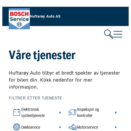
Hopp
til
Huftarøy Auto AS
innhold
Våre tjenester
Huftarøy Auto tilbyr et bredt spekter av tjenester
for bilen din. Klikk nedenfor for mer
informasjon.
FILTRER ETTER TJENESTE
Elektronisk
Inspeksjon og
systemtjeneste
kontroller
Dekkservice
Motorservice